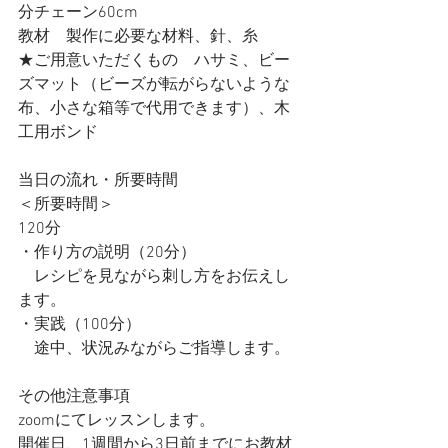
分チェーン60cm
教材　製作に必要な材料、針、糸
★ご用意いただくもの　ハサミ、ビー
ズマット（ビーズが転がらないような
布、小さな箱等で代用できます）、木
工用ボンド
当日の流れ・所要時間
＜所要時間＞
120分
・作り方の説明（20分）
　レシピを見ながら刺し方をお伝えし
ます。
・実践（100分）
　途中、状況みながらご指導します。
その他注意事項
zoomにてレッスンします。
開催日、1週間から3日前までにお教材