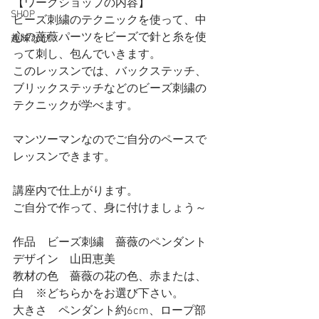
【ワークショップの内容】
SHOP
ビーズ刺繍のテクニックを使って、中
心の薔薇パーツをビーズで針と糸を使
趣味なび
って刺し、包んでいきます。
このレッスンでは、バックステッチ、
ブリックステッチなどのビーズ刺繍の
テクニックが学べます。
マンツーマンなのでご自分のペースで
レッスンできます。
講座内で仕上がります。
ご自分で作って、身に付けましょう～
作品　ビーズ刺繍　薔薇のペンダント
デザイン　山田恵美
教材の色　薔薇の花の色、赤または、
白　※どちらかをお選び下さい。
大きさ　ペンダント約6cm、ロープ部