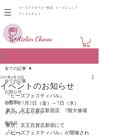
ビーズアクセサリー教室、ビーズショップ
​アトリエチョコ
記事
全ての記事
2021年6月28日
全ての記事
イベントのお知らせ
お知らせ
『ビーズフェスティバル』
お教室
2021年7月2日（金）～7日（水）
東京、京王百貨店新宿店　7階大催場
オンラインレッスン
新作品
東京、京王百貨店新宿にて
『ビーズフェスティバル』が開催され
イベント