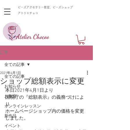
ビーズアクセサリー教室、ビーズショップ
​アトリエチョコ
記事
全ての記事
2021年4月1日
全ての記事
ショップ総額表示に変更
お知らせ
本日2021年4月1日より
お教室
国税庁の『総額表示』の義務づけによ
り
オンラインレッスン
ホームページショップ内の価格を変更
新作品
しました。
イベント