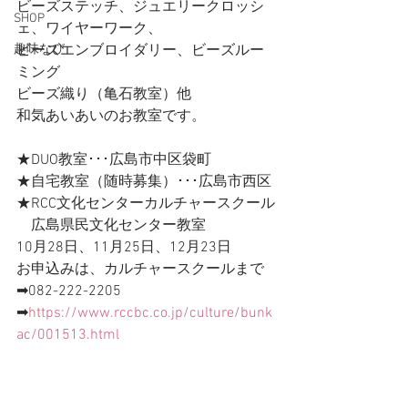
ビーズステッチ、ジュエリークロッシ
SHOP
ェ、ワイヤーワーク、
趣味なび
ビーズエンブロイダリー、ビーズルー
ミング
ビーズ織り（亀石教室）他
和気あいあいのお教室です。
★DUO教室･･･広島市中区袋町
★自宅教室（随時募集）･･･広島市西区
★RCC文化センターカルチャースクール
　広島県民文化センター教室
10月28日、11月25日、12月23日
お申込みは、カルチャースクールまで
➡082-222-2205
➡
https://www.rccbc.co.jp/culture/bunk
ac/001513.html