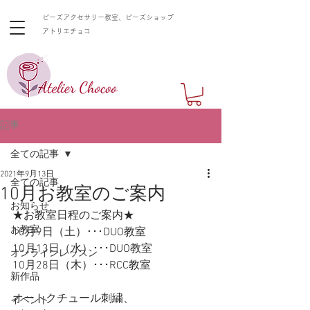
ビーズアクセサリー教室、ビーズショップ
​アトリエチョコ
記事
全ての記事
2021年9月13日
全ての記事
10月お教室のご案内
お知らせ
★お教室日程のご案内★
お教室
10月9日（土）･･･DUO教室
10月13日（水）･･･DUO教室
オンラインレッスン
10月28日（木）･･･RCC教室
新作品
オートクチュール刺繍、
イベント