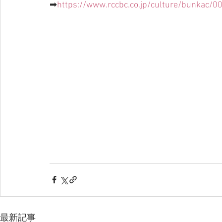
➡
https://www.rccbc.co.jp/culture/bunkac/0
最新記事