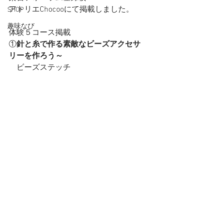
アトリエChocooにて掲載しました。
SHOP
趣味なび
体験５コース掲載
①
針と糸で作る素敵なビーズアクセサ
リーを作ろう～
　ビーズステッチ