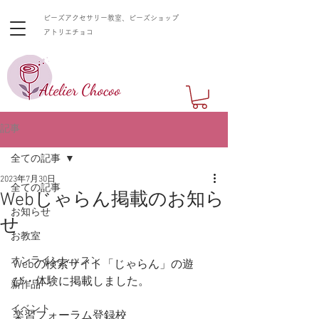
ビーズアクセサリー教室、ビーズショップ
​アトリエチョコ
記事
全ての記事
2023年7月30日
全ての記事
Webじゃらん掲載のお知ら
お知らせ
せ
お教室
オンラインレッスン
Webの検索サイト「じゃらん」の遊
び・体験に掲載しました。
新作品
イベント
楽習フォーラム登録校