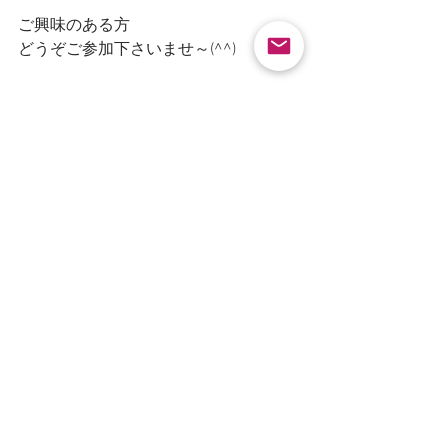
ご興味のある方
どうぞご参加下さいませ～(^^)
じゃらん、アトリエChocooページ
https://www.jalan.net/kankou/spt_guide
000000222307/activity_plan/?
fromPage=spotHistory&asobiKbn=1