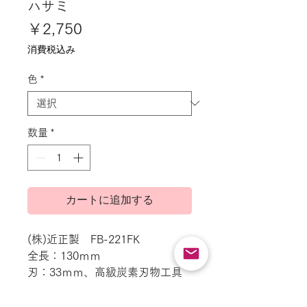
ハサミ
価
￥2,750
格
消費税込み
色
*
数量
*
カートに追加する
(株)近正製 FB-221FK
全長：130ｍｍ
刃：33ｍｍ、高級炭素刃物工具
鋼・高級フッ素加工
柄：エラストマー樹脂 （キャッ