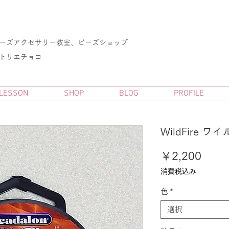
ーズアクセサリー教室、ビーズショップ
アトリエチョコ
 LESSON
SHOP
BLOG
PROFILE
WildFire 
価
￥2,200
格
消費税込み
色
*
選択