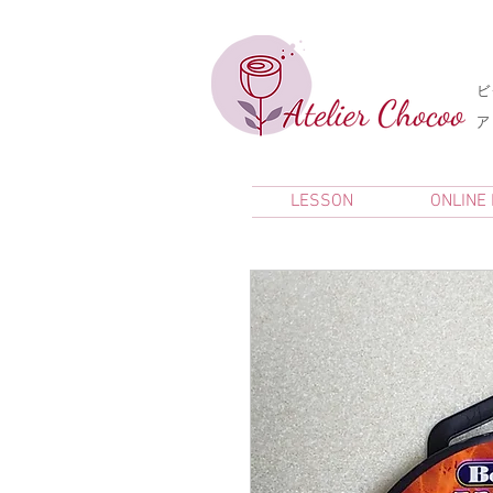
ビ
​
LESSON
ONLINE