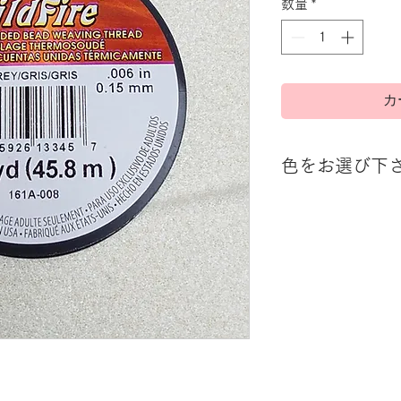
数量
*
カ
色をお選び下
色：白、黒、緑、
本体価格：2000円